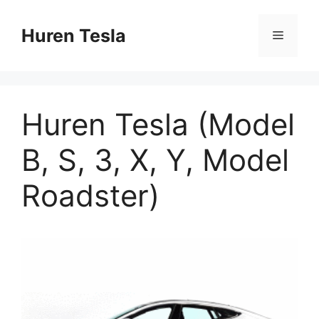
Ga
naar
Huren Tesla
Menu
de
inhoud
Huren Tesla (Model
B, S, 3, X, Y, Model
Roadster)