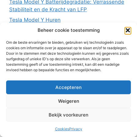
Tesla Model Y Batterijdegradatie: Verrassende
Stabiliteit en de Kracht van LFP
Tesla Model Y Huren
Tesla Model Y Long Wheelbase: Meer Ruimte,
Beheer cookie toestemming
Meer Avontuur met 6 Zitplaatsen
Om de beste ervaringen te bieden, gebruiken wij technologieën zoals
Tesla rijden kan morgen al!
cookies om informatie over je apparaat op te slaan en/of te raadplegen.
Door in te stemmen met deze technologieën kunnen wij gegevens zoals
Tesla Roadster Nieuw model Huren
surfgedrag of unieke ID's op deze site verwerken. Als je geen
toestemming geeft of uw toestemming intrekt, kan dit een nadelige
Tesla Roadtrip
invloed hebben op bepaalde functies en mogelijkheden.
Tesla vrachtwagen - aerodynamisch, groot, kan
echt ver rijden!
Accepteren
Tesla's Eerste Publieke Megacharger: Een
Weigeren
Nieuw Tijdperk voor Elektrisch Vrachtvervoer
Tesla's Historische Mijlpaal: 10 Miljoen
Bekijk voorkeuren
Elektrische Auto's van de Band
Cookies
Privacy
Tesla's Nieuwe Patent: Meer Bereik Door