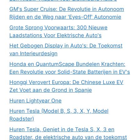
GM's Super Cruise: De Revolutie in Autonoom
Rijden en de Weg naar 'Eyes-Off' Autonomie
Grote Sprong Voorwaarts: 300 Nieuwe
Laadstations Voor Elektrische Auto's
Het Gebogen Display in Auto's: De Toekomst
van Interieurdesign
Honda en QuantumScape Bundelen Krachten:
Een Revolutie voor Solid-State Batterijen in EV's
Hongqi Verovert Europa: De Chinese Luxe EV
Zet Voet aan de Grond in Spanje
Huren Lightyear One
Huren Tesla (Model B, S, 3, X, Y, Model
Roadster)
Huren Tesla, Geniet in de Tesla S, X, 3 en
Roadster, de elektrische auto van de toekomst