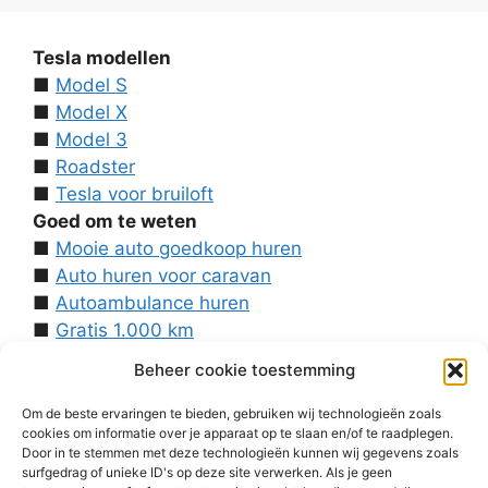
Tesla modellen
■
Model S
■
Model X
■
Model 3
■
Roadster
■
Tesla voor bruiloft
Goed om te weten
■
Mooie auto goedkoop huren
■
Auto huren voor caravan
■
Autoambulance huren
■
Gratis 1.000 km
■
Contact
Beheer cookie toestemming
Over ons
■
Voorwaarden
Om de beste ervaringen te bieden, gebruiken wij technologieën zoals
cookies om informatie over je apparaat op te slaan en/of te raadplegen.
■
Disclaimer
Door in te stemmen met deze technologieën kunnen wij gegevens zoals
■
Cookies
surfgedrag of unieke ID's op deze site verwerken. Als je geen