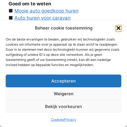
Goed om te weten
■
Mooie auto goedkoop huren
■
Auto huren voor caravan
■
Autoambulance huren
Beheer cookie toestemming
■
Gratis 1.000 km
■
Contact
Om de beste ervaringen te bieden, gebruiken wij technologieën zoals
cookies om informatie over je apparaat op te slaan en/of te raadplegen.
Over ons
Door in te stemmen met deze technologieën kunnen wij gegevens zoals
■
Voorwaarden
surfgedrag of unieke ID's op deze site verwerken. Als je geen
■
Disclaimer
toestemming geeft of uw toestemming intrekt, kan dit een nadelige
invloed hebben op bepaalde functies en mogelijkheden.
■
Cookies
■
Privacy
Accepteren
■
Homepage
Weigeren
Bekijk voorkeuren
Cookies
Privacy