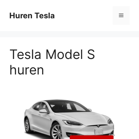
Ga
naar
Huren Tesla
Menu
de
inhoud
Tesla Model S
huren