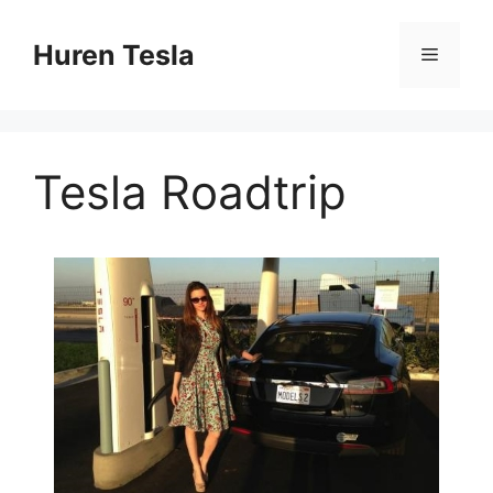
Ga
naar
Huren Tesla
Menu
de
inhoud
Tesla Roadtrip