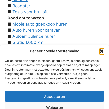
■
Roadster
■
Tesla voor bruiloft
Goed om te weten
■
Mooie auto goedkoop huren
■
Auto huren voor caravan
■
Autoambulance huren
■
Gratis 1.000 km
■
Contact
Beheer cookie toestemming
Over ons
■
Voorwaarden
Om de beste ervaringen te bieden, gebruiken wij technologieën zoals
cookies om informatie over je apparaat op te slaan en/of te raadplegen.
■
Disclaimer
Door in te stemmen met deze technologieën kunnen wij gegevens zoals
■
Cookies
surfgedrag of unieke ID's op deze site verwerken. Als je geen
■
Privacy
toestemming geeft of uw toestemming intrekt, kan dit een nadelige
invloed hebben op bepaalde functies en mogelijkheden.
■
Homepage
Accepteren
Weigeren