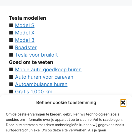
Tesla modellen
■
Model S
■
Model X
■
Model 3
■
Roadster
■
Tesla voor bruiloft
Goed om te weten
■
Mooie auto goedkoop huren
■
Auto huren voor caravan
■
Autoambulance huren
■
Gratis 1.000 km
■
Contact
Beheer cookie toestemming
Over ons
■
Voorwaarden
Om de beste ervaringen te bieden, gebruiken wij technologieën zoals
cookies om informatie over je apparaat op te slaan en/of te raadplegen.
■
Disclaimer
Door in te stemmen met deze technologieën kunnen wij gegevens zoals
■
Cookies
surfgedrag of unieke ID's op deze site verwerken. Als je geen