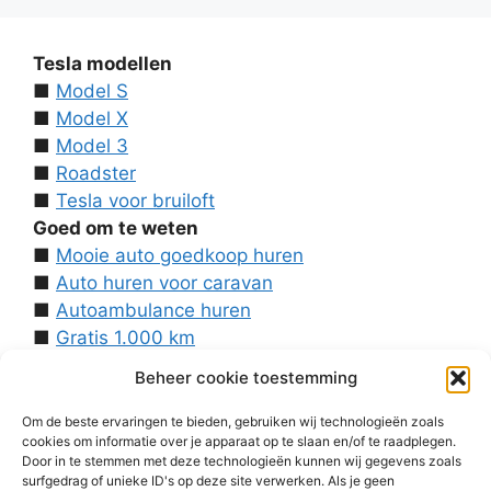
Tesla modellen
■
Model S
■
Model X
■
Model 3
■
Roadster
■
Tesla voor bruiloft
Goed om te weten
■
Mooie auto goedkoop huren
■
Auto huren voor caravan
■
Autoambulance huren
■
Gratis 1.000 km
■
Contact
Beheer cookie toestemming
Over ons
■
Voorwaarden
Om de beste ervaringen te bieden, gebruiken wij technologieën zoals
cookies om informatie over je apparaat op te slaan en/of te raadplegen.
■
Disclaimer
Door in te stemmen met deze technologieën kunnen wij gegevens zoals
■
Cookies
surfgedrag of unieke ID's op deze site verwerken. Als je geen