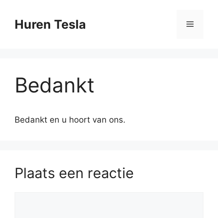
Ga
naar
Huren Tesla
Menu
de
inhoud
Bedankt
Bedankt en u hoort van ons.
Plaats een reactie
Reactie