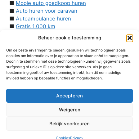
■
Mooie auto goedkoop huren
■
Auto huren voor caravan
■
Autoambulance huren
■
Gratis 1.000 km
■
Contact
Beheer cookie toestemming
Over ons
■
Voorwaarden
Om de beste ervaringen te bieden, gebruiken wij technologieën zoals
cookies om informatie over je apparaat op te slaan en/of te raadplegen.
■
Disclaimer
Door in te stemmen met deze technologieën kunnen wij gegevens zoals
■
Cookies
surfgedrag of unieke ID's op deze site verwerken. Als je geen
■
Privacy
toestemming geeft of uw toestemming intrekt, kan dit een nadelige
invloed hebben op bepaalde functies en mogelijkheden.
■
Homepage
Accepteren
Weigeren
Bekijk voorkeuren
© 2026 Huren Tesla
• Gebouwd met
GeneratePress
Cookies
Privacy