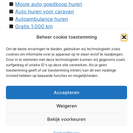
■
Mooie auto goedkoop huren
■
Auto huren voor caravan
■
Autoambulance huren
■
Gratis 1.000 km
■
Contact
Beheer cookie toestemming
Over ons
■
Voorwaarden
Om de beste ervaringen te bieden, gebruiken wij technologieën zoals
cookies om informatie over je apparaat op te slaan en/of te raadplegen.
■
Disclaimer
Door in te stemmen met deze technologieën kunnen wij gegevens zoals
■
Cookies
surfgedrag of unieke ID's op deze site verwerken. Als je geen
■
Privacy
toestemming geeft of uw toestemming intrekt, kan dit een nadelige
invloed hebben op bepaalde functies en mogelijkheden.
■
Homepage
Accepteren
Weigeren
Bekijk voorkeuren
© 2026 Huren Tesla
• Gebouwd met
GeneratePress
Cookies
Privacy