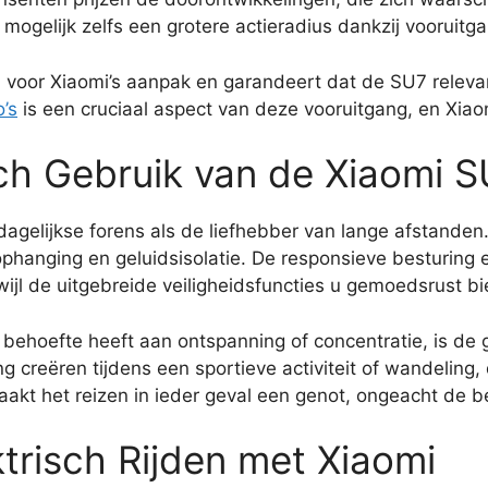
n mogelijk zelfs een grotere actieradius dankzij vooruitg
voor Xiaomi’s aanpak en garandeert dat de SU7 relevant
o’s
is een cruciaal aspect van deze vooruitgang, en Xiaomi
sch Gebruik van de Xiaomi 
gelijkse forens als de liefhebber van lange afstanden.
phanging en geluidsisolatie. De responsieve besturing 
wijl de uitgebreide veiligheidsfuncties u gemoedsrust b
hoefte heeft aan ontspanning of concentratie, is de ge
g creëren tijdens een sportieve activiteit of wandeling,
akt het reizen in ieder geval een genot, ongeacht de 
trisch Rijden met Xiaomi