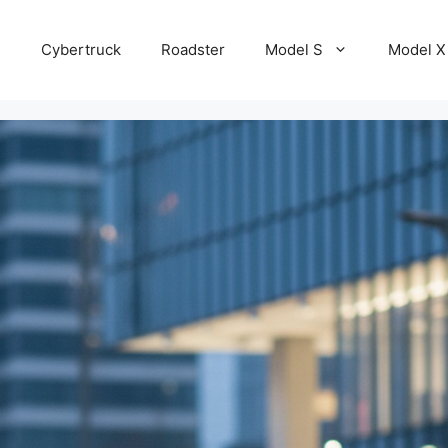
e
Cybertruck
Roadster
Model S
Model X