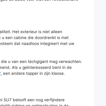
teit. Het exterieur is niet alleen
t u een cabine die doordrenkt is met
ysteem dat naadloos integreert met uw
s die u van een techgigant mag verwachten.
mend. Als u geïnteresseerd bent in de
Y
, een andere topper in zijn klasse.
mi SU7 belooft een nog verfijndere
nlijk richten op optimalisaties in de