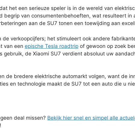
at het een serieuze speler is in de wereld van elektris
egrip van consumentenbehoeften, wat resulteert in aut
erbeteringen aan de SU7 tonen een toewijding aan excell
n de verkoopcijfers; het stimuleert ook andere fabrika
omt van een
epische Tesla roadtrip
of gewoon op zoek bent
ks gebruik, de Xiaomi SU7 verdient absoluut uw aandac
en de bredere elektrische automarkt volgen, want de inno
ies en technologie maakt de SU7 tot een auto die u niet
n geen deal missen?
Bekijk hier snel en simpel alle actuel
!