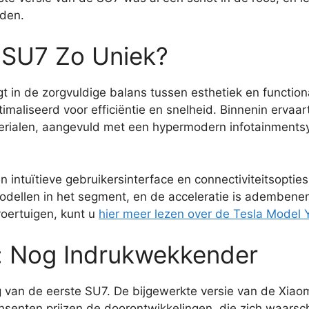
rden.
 SU7 Zo Uniek?
in de zorgvuldige balans tussen esthetiek en functionali
aliseerd voor efficiëntie en snelheid. Binnenin ervaar
erialen, aangevuld met een hypermodern infotainments
 intuïtieve gebruikersinterface en connectiviteitsoptie
modellen in het segment, en de acceleratie is adembene
voertuigen, kunt u
hier meer lezen over de Tesla Model 
e: Nog Indrukwekkender
ng van de eerste SU7. De bijgewerkte versie van de Xiao
nsenten prijzen de doorontwikkelingen, die zich waarschij