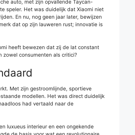
sche auto, met zijn opvallende Taycan-
te speler. Het was duidelijk dat Xiaomi niet
den. En nu, nog geen jaar later, bewijzen
erk dat op zijn lauweren rust; innovatie is
omi heeft bewezen dat zij de lat constant
n zowel consumenten als critici?
ndaard
t. Met zijn gestroomlijnde, sportieve
staande modellen. Het was direct duidelijk
 naadloos had vertaald naar de
een luxueus interieur en een ongekende
egde de basis voor wat een revolutionaire