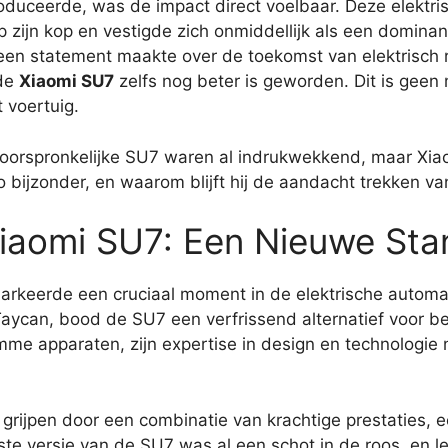
oduceerde, was de impact direct voelbaar. Deze elektri
p zijn kop en vestigde zich onmiddellijk als een dominan
n statement maakte over de toekomst van elektrisch rij
 de
Xiaomi SU7
zelfs nog beter is geworden. Dit is geen m
 voertuig.
e oorspronkelijke SU7 waren al indrukwekkend, maar Xia
 bijzonder, en waarom blijft hij de aandacht trekken va
iaomi SU7: Een Nieuwe Sta
rkeerde een cruciaal moment in de elektrische automark
aycan, bood de SU7 een verfrissend alternatief voor be
me apparaten, zijn expertise in design en technologie
grijpen door een combinatie van krachtige prestaties, 
ste versie van de SU7 was al een schot in de roos, en l