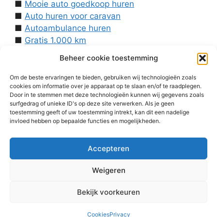
■
Mooie auto goedkoop huren
■
Auto huren voor caravan
■
Autoambulance huren
■
Gratis 1.000 km
■
Contact
Beheer cookie toestemming
Over ons
■
Voorwaarden
Om de beste ervaringen te bieden, gebruiken wij technologieën zoals
cookies om informatie over je apparaat op te slaan en/of te raadplegen.
■
Disclaimer
Door in te stemmen met deze technologieën kunnen wij gegevens zoals
■
Cookies
surfgedrag of unieke ID's op deze site verwerken. Als je geen
■
Privacy
toestemming geeft of uw toestemming intrekt, kan dit een nadelige
invloed hebben op bepaalde functies en mogelijkheden.
■
Homepage
Accepteren
Weigeren
Bekijk voorkeuren
© 2026 Huren Tesla
• Gebouwd met
GeneratePress
Cookies
Privacy